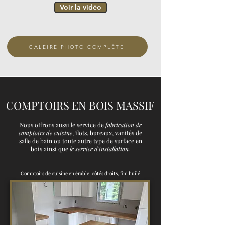
Voir la vidéo
GALEIRE PHOTO COMPLÈTE
COMPTOIRS EN BOIS MASSIF
Nous offrons aussi le service de
fabrication de
comptoirs de cuisine
, îlots, bureaux, vanités de
salle de bain ou toute autre type de surface en
bois ainsi que
le service d'installation.
Comptoirs de cuisine en érable, côtés droits, fini huilé