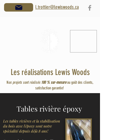
l.trottier@lewiswoods.ca
Les réalisations Lewis Woods
N
os projets sont réalisés
100 % sur-mesure
au goût des clients,
satisfaction garantie!
Tables rivière époxy
Les tables rivières et la stabilisation
du bois avec l'époxy sont notre
spécialité depuis déjà 8 ans!