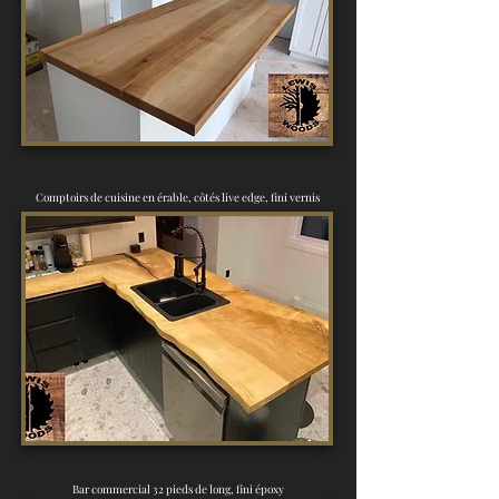
Comptoirs de cuisine en érable, côtés live edge, fini vernis
Bar commercial 32 pieds de long, fini époxy