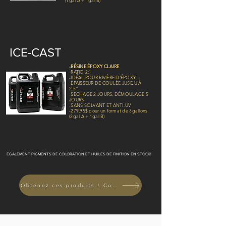
(1gal A + 1gal B)
ICE-CAST
-RÉSINE ÉPOXY CLAIRE
-RATIO 2:1
-IDÉAL POUR RIVIÈRE D'ÉPOXY
-ÉPAISSEUR DE COULÉE JUSQU'À
2,5''
-SÉCHAGE 2 JOURS, DÉMOULAGE 5
JOURS
-SANS SOLVANT ET ANTI-UV
-279,95$ pour un format de 3gallons
(2gal A + 1gal B)
ÉGALEMENT PIGMENTS DE COLORATION ET HUILES DE FINITION EN STOCK!
Obtenez ces produits ! Contactez-nous