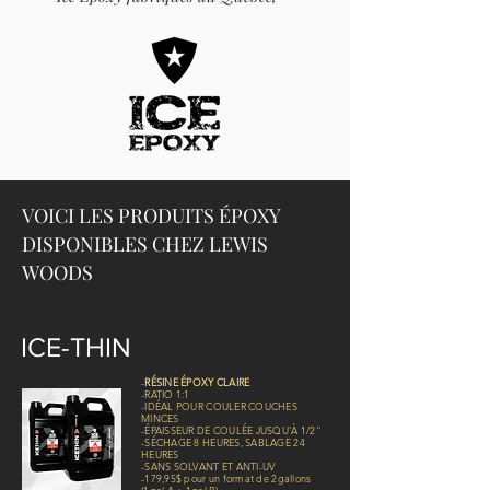
VOICI LES PRODUITS ÉPOXY
DISPONIBLES CHEZ LEWIS
WOODS
ICE-THIN
-
RÉSINE ÉPOXY CLAIRE
-RATIO 1:1
-IDÉAL POUR COULER COUCHES
MINCES
-ÉPAISSEUR DE COULÉE JUSQU'À 1/2''
-SÉCHAGE 8 HEURES, SABLAGE 24
HEURES
-SANS SOLVANT ET ANTI-UV
-179,95$ pour un format de 2gallons